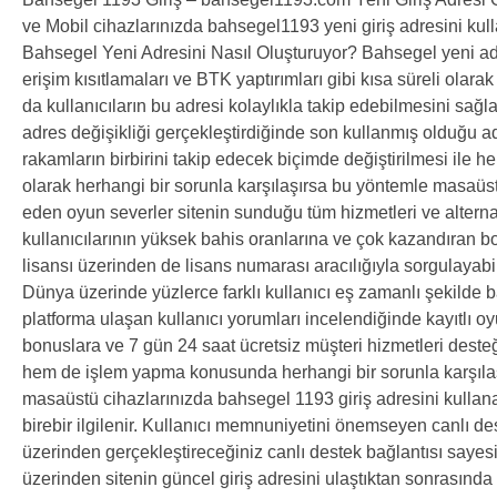
ve Mobil cihazlarınızda bahsegel1193 yeni giriş adresini kull
Bahsegel Yeni Adresini Nasıl Oluşturuyor? Bahsegel yeni adres
erişim kısıtlamaları ve BTK yaptırımları gibi kısa süreli olar
da kullanıcıların bu adresi kolaylıkla takip edebilmesini sağl
adres değişikliği gerçekleştirdiğinde son kullanmış olduğu ad
rakamların birbirini takip edecek biçimde değiştirilmesi ile he
olarak herhangi bir sorunla karşılaşırsa bu yöntemle masaüs
eden oyun severler sitenin sunduğu tüm hizmetleri ve alternat
kullanıcılarının yüksek bahis oranlarına ve çok kazandıran b
lisansı üzerinden de lisans numarası aracılığıyla sorgulayabili
Dünya üzerinde yüzlerce farklı kullanıcı eş zamanlı şekilde 
platforma ulaşan kullanıcı yorumları incelendiğinde kayıtlı o
bonuslara ve 7 gün 24 saat ücretsiz müşteri hizmetleri deste
hem de işlem yapma konusunda herhangi bir sorunla karşılaş
masaüstü cihazlarınızda bahsegel 1193 giriş adresini kullanab
birebir ilgilenir. Kullanıcı memnuniyetini önemseyen canlı de
üzerinden gerçekleştireceğiniz canlı destek bağlantısı sayesi
üzerinden sitenin güncel giriş adresini ulaştıktan sonrasında 