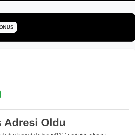
ONUS
ş Adresi Oldu
il cihazlarınızda bahsegel1214 yeni giriş adresini