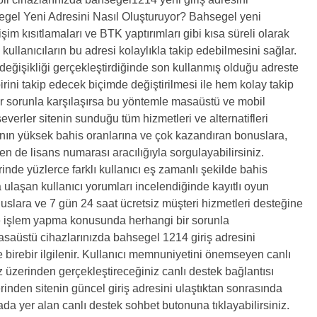
hsegel Yeni Adresini Nasıl Oluşturuyor? Bahsegel yeni
şim kısıtlamaları ve BTK yaptırımları gibi kısa süreli olarak
ullanıcıların bu adresi kolaylıkla takip edebilmesini sağlar.
 değişikliği gerçekleştirdiğinde son kullanmış olduğu adreste
irini takip edecek biçimde değiştirilmesi ile hem kolay takip
 bir sorunla karşılaşırsa bu yöntemle masaüstü ve mobil
erler sitenin sunduğu tüm hizmetleri ve alternatifleri
arının yüksek bahis oranlarına ve çok kazandıran bonuslara,
n de lisans numarası aracılığıyla sorgulayabilirsiniz.
rinde yüzlerce farklı kullanıcı eş zamanlı şekilde bahis
 ulaşan kullanıcı yorumları incelendiğinde kayıtlı oyun
uslara ve 7 gün 24 saat ücretsiz müşteri hizmetleri desteğine
 de işlem yapma konusunda herhangi bir sorunla
asaüstü cihazlarınızda bahsegel 1214 giriş adresini
e birebir ilgilenir. Kullanıcı memnuniyetini önemseyen canlı
z üzerinden gerçekleştireceğiniz canlı destek bağlantısı
rinden sitenin güncel giriş adresini ulaştıktan sonrasında
ada yer alan canlı destek sohbet butonuna tıklayabilirsiniz.