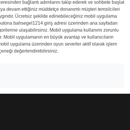
ceresinden bağlantı adımlarını takip ederek ve sohbete başlat
ya devam ettiğiniz müddetçe donanımlı müşteri temsilcileri
aygındır. Ücretsiz şekilde edinebileceğiniz mobil uygulama
z butona bahsegel1214 giriş adresi üzerinden ana sayfadan
rilerine ulaşabilirsiniz. Mobil uygulama kullanımı zorunlu
ler. Mobil uygulamanın en büyük avantajı ve kullanıcıların
 mobil uygulama üzerinden oyun severler aktif olarak işlem
eneği değerlendirebilirsiniz.