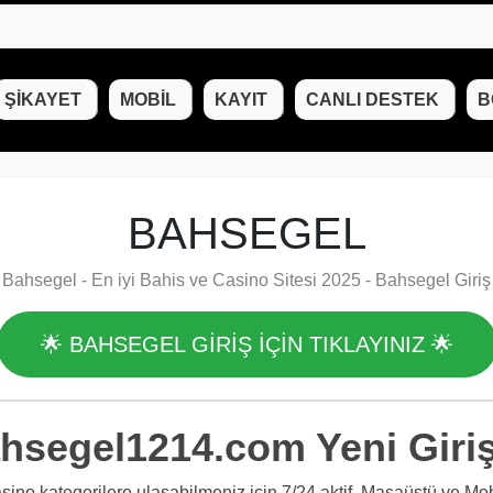
ŞIKAYET
MOBIL
KAYIT
CANLI DESTEK
B
BAHSEGEL
Bahsegel - En iyi Bahis ve Casino Sitesi 2025 - Bahsegel Giriş
🌟 BAHSEGEL GİRİŞ İÇİN TIKLAYINIZ 🌟
ahsegel1214.com Yeni Giri
sino kategorilere ulaşabilmeniz için 7/24 aktif. Masaüstü ve Mob