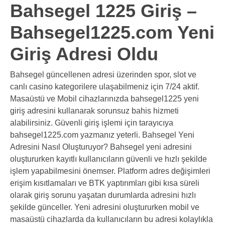
Bahsegel 1225 Giriş –
Bahsegel1225.com Yeni
Giriş Adresi Oldu
Bahsegel güncellenen adresi üzerinden spor, slot ve
canlı casino kategorilere ulaşabilmeniz için 7/24 aktif.
Masaüstü ve Mobil cihazlarınızda bahsegel1225 yeni
giriş adresini kullanarak sorunsuz bahis hizmeti
alabilirsiniz. Güvenli giriş işlemi için tarayıcıya
bahsegel1225.com yazmanız yeterli. Bahsegel Yeni
Adresini Nasıl Oluşturuyor? Bahsegel yeni adresini
oluştururken kayıtlı kullanıcıların güvenli ve hızlı şekilde
işlem yapabilmesini önemser. Platform adres değişimleri
erişim kısıtlamaları ve BTK yaptırımları gibi kısa süreli
olarak giriş sorunu yaşatan durumlarda adresini hızlı
şekilde günceller. Yeni adresini oluştururken mobil ve
masaüstü cihazlarda da kullanıcıların bu adresi kolaylıkla