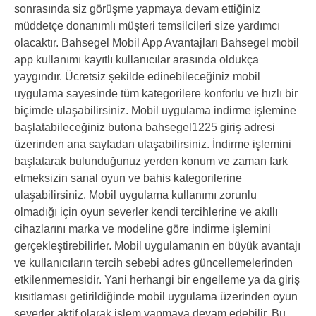
sonrasında siz görüşme yapmaya devam ettiğiniz
müddetçe donanımlı müşteri temsilcileri size yardımcı
olacaktır. Bahsegel Mobil App Avantajları Bahsegel mobil
app kullanımı kayıtlı kullanıcılar arasında oldukça
yaygındır. Ücretsiz şekilde edinebileceğiniz mobil
uygulama sayesinde tüm kategorilere konforlu ve hızlı bir
biçimde ulaşabilirsiniz. Mobil uygulama indirme işlemine
başlatabileceğiniz butona bahsegel1225 giriş adresi
üzerinden ana sayfadan ulaşabilirsiniz. İndirme işlemini
başlatarak bulunduğunuz yerden konum ve zaman fark
etmeksizin sanal oyun ve bahis kategorilerine
ulaşabilirsiniz. Mobil uygulama kullanımı zorunlu
olmadığı için oyun severler kendi tercihlerine ve akıllı
cihazlarını marka ve modeline göre indirme işlemini
gerçekleştirebilirler. Mobil uygulamanın en büyük avantajı
ve kullanıcıların tercih sebebi adres güncellemelerinden
etkilenmemesidir. Yani herhangi bir engelleme ya da giriş
kısıtlaması getirildiğinde mobil uygulama üzerinden oyun
severler aktif olarak işlem yapmaya devam edebilir. Bu