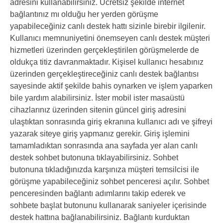
adresini kullanabilirsiniz. Ücretsiz şekilde internet
bağlantınız mı olduğu her yerden görüşme
yapabileceğiniz canlı destek hattı sizinle birebir ilgilenir.
Kullanıcı memnuniyetini önemseyen canlı destek müşteri
hizmetleri üzerinden gerçekleştirilen görüşmelerde de
oldukça titiz davranmaktadır. Kişisel kullanıcı hesabınız
üzerinden gerçekleştireceğiniz canlı destek bağlantısı
sayesinde aktif şekilde bahis oynarken ve işlem yaparken
bile yardım alabilirsiniz. İster mobil ister masaüstü
cihazlarınız üzerinden sitenin güncel giriş adresini
ulaştıktan sonrasında giriş ekranına kullanıcı adı ve şifreyi
yazarak siteye giriş yapmanız gerekir. Giriş işlemini
tamamladıktan sonrasında ana sayfada yer alan canlı
destek sohbet butonuna tıklayabilirsiniz. Sohbet
butonuna tıkladığınızda karşınıza müşteri temsilcisi ile
görüşme yapabileceğiniz sohbet penceresi açılır. Sohbet
penceresinden bağlantı adımlarını takip ederek ve
sohbete başlat butonunu kullanarak saniyeler içerisinde
destek hattına bağlanabilirsiniz. Bağlantı kurduktan