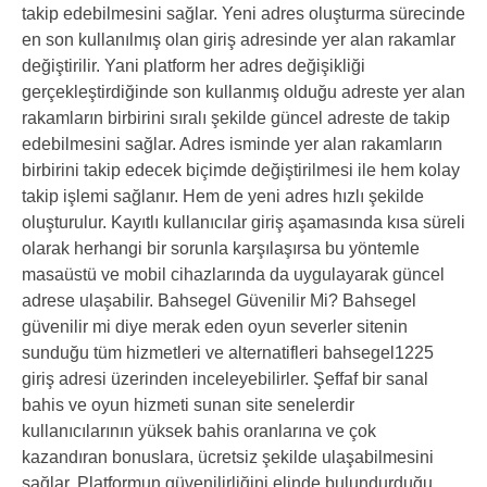
takip edebilmesini sağlar. Yeni adres oluşturma sürecinde
en son kullanılmış olan giriş adresinde yer alan rakamlar
değiştirilir. Yani platform her adres değişikliği
gerçekleştirdiğinde son kullanmış olduğu adreste yer alan
rakamların birbirini sıralı şekilde güncel adreste de takip
edebilmesini sağlar. Adres isminde yer alan rakamların
birbirini takip edecek biçimde değiştirilmesi ile hem kolay
takip işlemi sağlanır. Hem de yeni adres hızlı şekilde
oluşturulur. Kayıtlı kullanıcılar giriş aşamasında kısa süreli
olarak herhangi bir sorunla karşılaşırsa bu yöntemle
masaüstü ve mobil cihazlarında da uygulayarak güncel
adrese ulaşabilir. Bahsegel Güvenilir Mi? Bahsegel
güvenilir mi diye merak eden oyun severler sitenin
sunduğu tüm hizmetleri ve alternatifleri bahsegel1225
giriş adresi üzerinden inceleyebilirler. Şeffaf bir sanal
bahis ve oyun hizmeti sunan site senelerdir
kullanıcılarının yüksek bahis oranlarına ve çok
kazandıran bonuslara, ücretsiz şekilde ulaşabilmesini
sağlar. Platformun güvenilirliğini elinde bulundurduğu